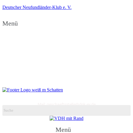
Deutscher Neufundländer-Klub e. V.
Menü
upunters
Deutscher Neufundländer-Klub e.V.
ggr. 1893, ehem. Neufundländer Club für den Continent
Mail: geschaeftsstelle@dnk-ev.de
Menü