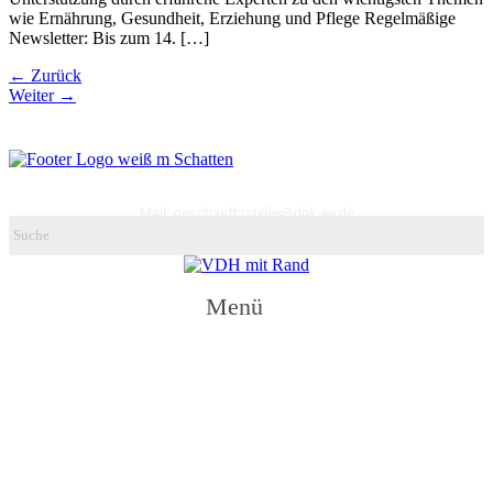
wie Ernährung, Gesundheit, Erziehung und Pflege Regelmäßige
Newsletter: Bis zum 14. […]
←
Zurück
Weiter
→
Deutscher Neufundländer-Klub e.V.
ggr. 1893, ehem. Neufundländer Club für den Continent
Mail: geschaeftsstelle@dnk-ev.de
Menü