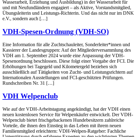
Wasserarbeit, Erziehung und Ausbildung) in der Wasserarbeit für
und mit Neufundländern engagiert – als Aktive, Vorstandsmitglied,
Übungsleiterin und Leistungs-Richterin. Und das nicht nur im DNK
e.V., sondern auch […]
VDH-Spesen-Ordnung (VDH-SO)
Eine Information für alle Zuchtschauleiter, Sonderleiter*innen und
Kassierer der Landesgruppen: Auf der Mitgliederversammlung des
VDH am 1. September 2024 wurde eine Anpassung der VDH-
Spesenordnung beschlossen. Diese folgt einer Vorgabe der FCI. Die
Erhöhungen bei Tagegeld und Kilometergeld beziehen sich
ausschließlich auf Tätigkeiten von Zucht- und Leistungsrichtern auf
Internationalen Ausstellungen und FCI-geschützten Prüfungen.
Rundschreiben Nr. 31 […]
VDH Welpenclub
Wie auf der VDH-Arbeitstagung angekündigt, hat der VDH einen
neuen kostenlosen Service für Welpenkäufer entwickelt. Der VDH-
Welpenclub bietet frischgebackenen Hundebesitzern zahlreiche
Vorteile, die ihnen den Einstieg in das Leben mit ihrem neuen
Familienmitglied erleichtern: VDH-Welpen-Ratgeber: Fachliche
Unterstützung durch erfahrene Experten zu den wichtigsten Themen