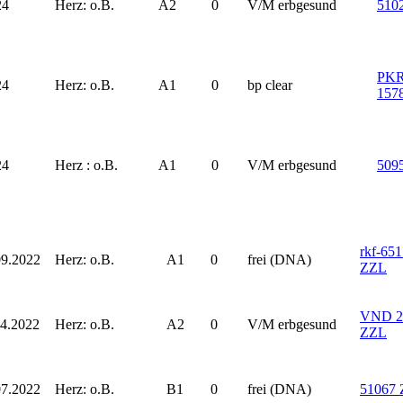
24
Herz: o.B.
A2
0
V/M erbgesund
510
PKR
24
Herz: o.B.
A1
0
bp clear
157
24
Herz : o.B.
A1
0
V/M erbgesund
509
rkf-65
09.2022
Herz: o.B.
A1
0
frei (DNA)
ZZL
VND 2
04.2022
Herz: o.B.
A2
0
V/M erbgesund
ZZL
07.2022
Herz: o.B.
B1
0
frei (DNA)
51067