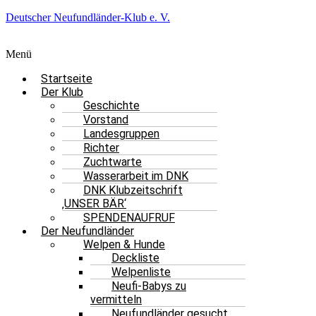
Deutscher Neufundländer-Klub e. V.
Menü
Startseite
Der Klub
Geschichte
Vorstand
Landesgruppen
Richter
Zuchtwarte
Wasserarbeit im DNK
DNK Klubzeitschrift
‚UNSER BÄR‘
SPENDENAUFRUF
Der Neufundländer
Welpen & Hunde
Deckliste
Welpenliste
Neufi-Babys zu
vermitteln
Neufundländer gesucht