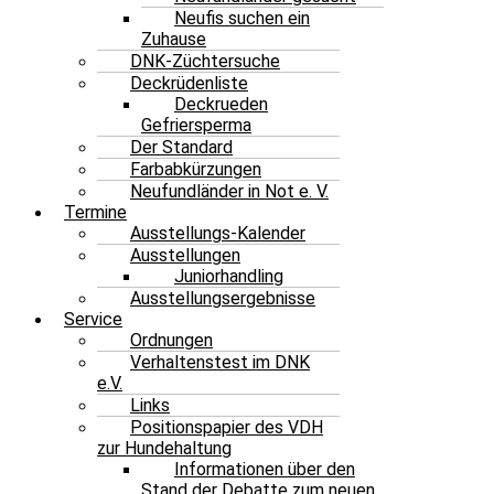
Neufis suchen ein
Zuhause
DNK-Züchtersuche
Deckrüdenliste
Deckrueden
Gefriersperma
Der Standard
Farbabkürzungen
Neufundländer in Not e. V.
Termine
Ausstellungs-Kalender
Ausstellungen
Juniorhandling
Ausstellungsergebnisse
Service
Ordnungen
Verhaltenstest im DNK
e.V.
Links
Positionspapier des VDH
zur Hundehaltung
Informationen über den
Stand der Debatte zum neuen