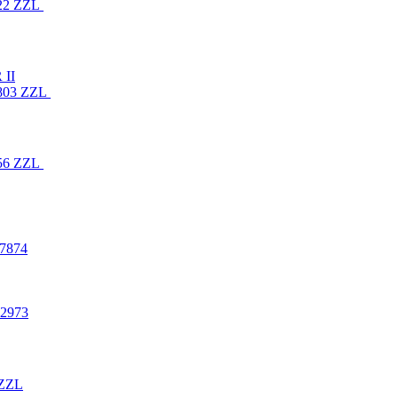
22 ZZL
 II
803 ZZL
56 ZZL
17874
2973
 ZZL