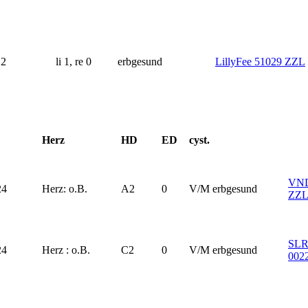
2
li 1, re 0
erbgesund
LillyFee 51029 ZZL
Herz
HD
ED
cyst.
VND
24
Herz: o.B.
A2
0
V/M erbgesund
ZZ
SLR
24
Herz : o.B.
C2
0
V/M erbgesund
002