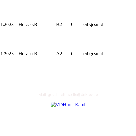
01.2023
Herz: o.B.
B2
0
erbgesund
01.2023
Herz: o.B.
A2
0
erbgesund
Deutscher Neufundländer-Klub e.V.
ggr. 1893, ehem. Neufundländer Club für den Continent
Mail: geschaeftsstelle@dnk-ev.de