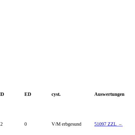
HD
ED
cyst.
Auswertungen
2
0
V/M erbgesund
51097 ZZL –