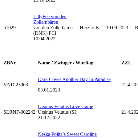
LillyFee von den
Zollernbären
51029
von den Zollerbären
Herz: o.B.
10.09.2023
B
(DNK) FCI
10.04.2022
ZBNr
Name / Zwinger / Wurftag
ZZL
Dark Coves Another Day In Paradise
VND 23063
21.4.20
03.01.2023
Ursinus Velutus Love Game
SLRNF-002242
Ursinus Velutus (SI)
21.4.20
21.12.2022
Neska Polita’s Sweet Caroline