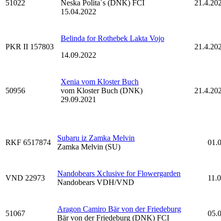
51022
Neska Polita´s (DNK) FCI
21.4.20
15.04.2022
Belinda for Rothebek Lakta Vojo
PKR II 157803
21.4.20
14.09.2022
Xenia vom Kloster Buch
50956
vom Kloster Buch (DNK)
21.4.20
29.09.2021
Subaru iz Zamka Melvin
RKF 6517874
01.
Zamka Melvin (SU)
Nandobears Xclusive for Flowergarden
VND 22973
11.
Nandobears VDH/VND
Aragon Camiro Bär von der Friedeburg
51067
05.
Bär von der Friedeburg (DNK) FCI