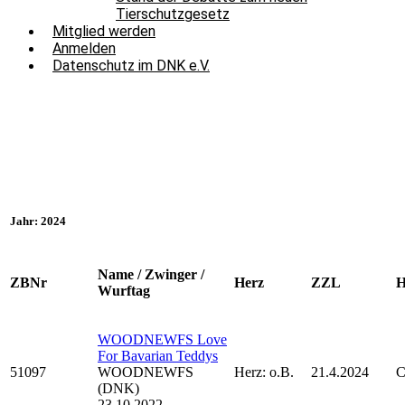
Tierschutzgesetz
Mitglied werden
Anmelden
Datenschutz im DNK e.V.
Auswertungen/ 2024
Jahr: 2024
Name / Zwinger /
ZBNr
Herz
ZZL
Wurftag
WOODNEWFS Love
For Bavarian Teddys
51097
WOODNEWFS
Herz: o.B.
21.4.2024
C
(DNK)
23.10.2022